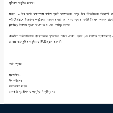
সুষ্ঠভাবে অনুষ্ঠিত হয়েছে।
সকাল ১০ টায় রুয়েট ক্যাম্পাসে বর্ণাঢ্য র‌্যালী আয়োজনের মধ্যে দিয়ে রিইউনিয়নের দিনব্যাপী কা
অডিটোরিয়ামে উদ্বোধন অনুষ্ঠানের আয়োজন করা হয়, যাতে প্রধান অতিথি হিসেবে বক্তব্য রাখেন 
(জিসিই) বিভাগের প্রধান অধ্যাপক ড. মো. শামীমুর রহমান।
পরবর্তীতে অডিটোরিয়ামে গ্রাজুয়েটদের স্মৃতিচারণ, স্পন্সর সেশন, গ্লাস এন্ড সিরামিক অ্যালাম
মনোজ্ঞ সাংস্কৃতিক অনুষ্ঠান ও মিউজিক্যাল কনসার্ট।
বার্তা প্রেরক-
স্বাক্ষরিত/-
উপ-পরিচালক
জনসংযোগ দপ্তর
রাজশাহী প্রকৌশল ও প্রযুক্তি বিশ্ববিদ্যালয়