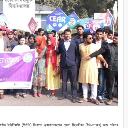
 সিরামিক ইঞ্জিনিয়ারিং (জিসিই) বিভাগের অ্যালামনাইদের প্রথম রিইডনিয়ন (সিইএসআর) আজ শনিবার