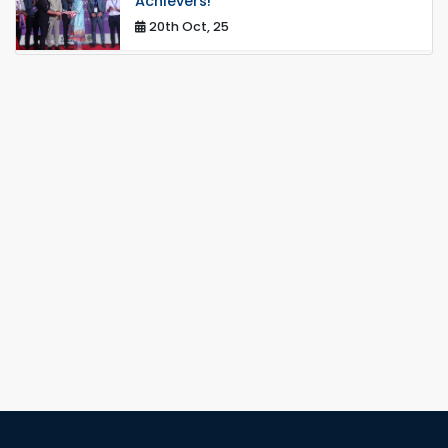
Achievers!
20th Oct, 25
Congratulations on an Insightful Talk
on Hollow Core Fiber Breakthroughs
17th Dec, 25
Career Development Session with
Japanese Industry Leader Engages
Final-Year Students
16th Oct, 25
RUET CSE Department hosts day-
long workshop to promote inclusive
technology development
08th Nov, 25
Seminar on " Milimeter Wave System
and Circuit Design for Highly
Integrated RADAR Transceivers"
24th Oct, 25