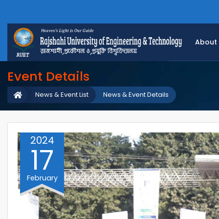
About
Event Details
News & Event List
News & Event Details
2024
17
February