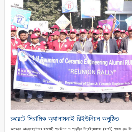
রুয়েটে সিরামিক অ্যালামনাই রিইউনিয়ন অনুষ্ঠিত
অত্যন্ত আড়ম্বরপূর্ণভাবে রাজশাহী প্রকৌশল ও প্রযুক্তি বিশ্ববিদ্যালয়ের (রুয়েট) গ্লাস এন্ড