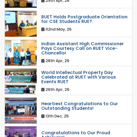
29th Apr, 26
RUET Holds Postgraduate Orientation
for CSE Students RUET
02nd May, 26
Indian Assistant High Commissioner
Pays Courtesy Call on RUET Vice-
Chancellor
28th Apr, 26
World Intellectual Property Day
Celebrated at RUET with Various
Events RUET
26th Apr, 26
Heartiest Congratulations to Our
Outstanding Students!
13th Dec, 25
Congratulations to Our Proud