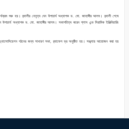
র্যক্রম শুরু হয়। র‌্যালীর নেতৃত্ব দেন উপাচার্য অধ্যাপক ড. মো. জাহাঙ্গীর আলম। র‌্যালী শেষে
উপাচার্য অধ্যাপক ড. মো. জাহাঙ্গীর আলম। সভাপতিত্ব করেন গ্লাস এন্ড সিরামিক ইঞ্জিনিয়ারিং
নাই এ্যাসোসিয়েশন গঠনের জন্য সাধারণ সভা, র‌্যাফেল ড্র অনুষ্ঠিত হয়। সন্ধ্যায় আয়োজন করা হয়