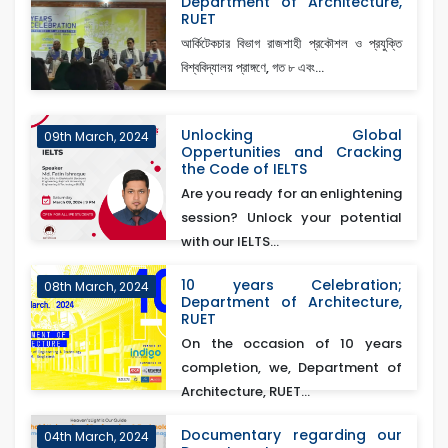
Department of Architecture,
RUET
আর্কিটেকচার বিভাগ রাজশাহী প্রকৌশল ও প্রযুক্তি
বিশ্ববিদ্যালয় প্রাঙ্গণে, গত ৮ এবং...
Unlocking Global
09th March, 2024
Oppertunities and Cracking
the Code of IELTS
Are you ready for an enlightening
session? Unlock your potential
with our IELTS...
10 years Celebration;
08th March, 2024
Department of Architecture,
RUET
On the occasion of 10 years
completion, we, Department of
Architecture, RUET...
Documentary regarding our
04th March, 2024