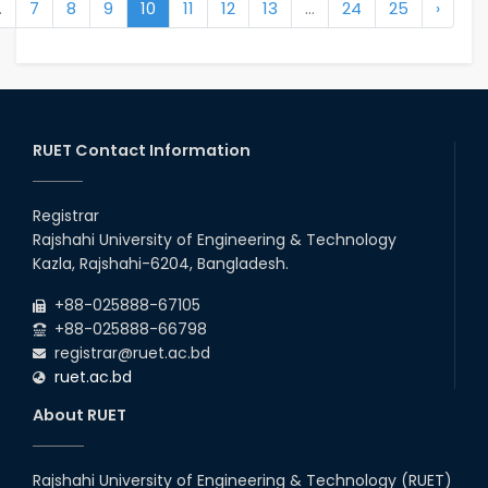
.
7
8
9
10
11
12
13
...
24
25
›
RUET Contact Information
Registrar
Rajshahi University of Engineering & Technology
Kazla, Rajshahi-6204, Bangladesh.
+88-025888-67105
+88-025888-66798
registrar@ruet.ac.bd
ruet.ac.bd
About RUET
Rajshahi University of Engineering & Technology (RUET)