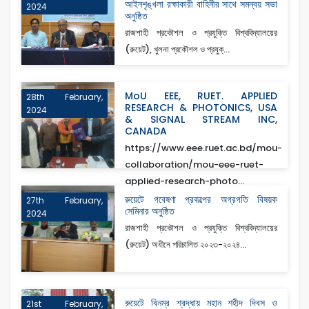
আইনশৃঙ্খলা রক্ষাকারী বাহিনীর সাথে সমন্বয় সভা
2024
অনুষ্ঠিত
রাজশাহী প্রকৌশল ও প্রযুক্তি বিশ্ববিদ্যালয়ের
(রুয়েট), খুলনা প্রকৌশল ও প্রযুক্...
MoU EEE, RUET. APPLIED
28th February,
RESEARCH & PHOTONICS, USA
2024
& SIGNAL STREAM INC,
CANADA
https://www.eee.ruet.ac.bd/mou-
collaboration/mou-eee-ruet-
applied-research-photo...
রুয়েটে গবেষণা প্রকল্পের অগ্রগতি বিষয়ক
27th February,
সেমিনার অনুষ্ঠিত
2024
রাজশাহী প্রকৌশল ও প্রযুক্তি বিশ্ববিদ্যালয়ের
(রুয়েট) অধীনে পরিচালিত ২০২৩-২০২৪...
রুয়েটে বিনম্র শ্রদ্ধায় মহান শহীদ দিবস ও
21st February,