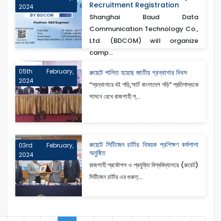
Recruitment Registration
2024
Shanghai Baud Data
Communication Technology Co.,
Ltd. (BDCOM) will organize
camp...
05th February,
রুয়েটে পালিত হয়েছে জাতীয় গ্রন্থাগার দিবস
2024
“গ্রন্থাগারে বই পড়ি,স্মার্ট বাংলাদেশ গড়ি” প্রতিপাদ্যকে
সামনে রেখে রাজশাহী প্...
রুয়েটে সিটিজেন চার্টার বিষয়ক প্রশিক্ষণ কর্মশালা
03rd February,
অনুষ্ঠিত
2024
রাজশাহী প্রকৌশল ও প্রযুক্তি বিশ্ববিদ্যালয়ে (রুয়েট)
সিটিজেন চার্টার এর গুরুত্...