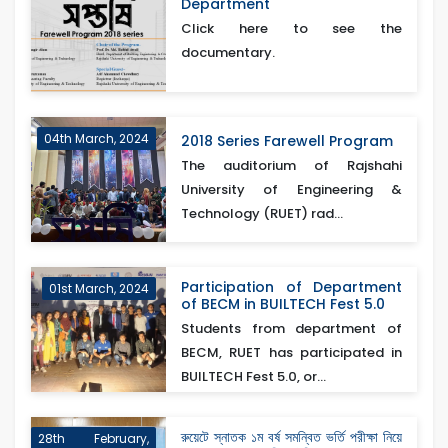
Department
Click here to see the
documentary.
04th March, 2024
2018 Series Farewell Program
The auditorium of Rajshahi
University of Engineering &
Technology (RUET) rad...
Participation of Department
01st March, 2024
of BECM in BUILTECH Fest 5.0
Students from department of
BECM, RUET has participated in
BUILTECH Fest 5.0, or...
রুয়েটে স্নাতক ১ম বর্ষ সমন্বিত ভর্তি পরীক্ষা নিয়ে
28th February,